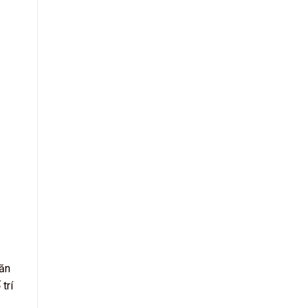
găn
trí