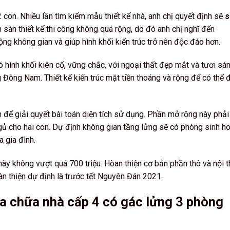
2 con. Nhiều lần tìm kiếm mẫu thiết kế nhà, anh chị quyết định sẽ
s
h sàn thiết kế thi công không quá rộng, do đó anh chị nghĩ đến
ng không gian và giúp hình khối kiến trúc trở nên độc đáo hơn.
hình khối kiên cố, vững chắc, với ngoại thất đẹp mắt và tươi sán
 Đông Nam. Thiết kế kiến trúc mặt tiền thoáng và rộng để có thể 
để giải quyết bài toán diện tích sử dụng. Phần mở rộng này phải
ủ cho hai con. Dự định không gian tầng lửng sẽ có phòng sinh h
a gia đình.
này không vượt quá 700 triệu. Hòan thiện cơ bản phần thô và nội t
oàn thiện dự định là trước tết Nguyên Đán 2021.
a chữa nhà cấp 4 có gác lửng 3 phòng