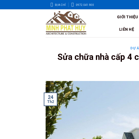
Skip
ĐỊA CHỈ
0972.041.900
to
GIỚI THIỆU
content
LIÊN HỆ
DỰ 
Sửa chữa nhà cấp 4 c
24
Th2