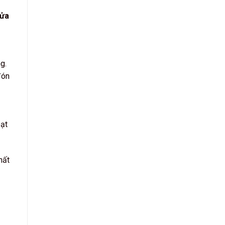
ửa
g.
đón
oạt
hất