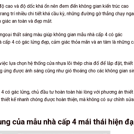
, độ cao và độ dốc khá ổn nên đem đến không gian kiến trúc cao
trang trí nhiều chi tiết khá cầu kỳ, những đường gờ thẳng chạy ng
 giác an toàn và đẹp mắt.
g, ngoại thất sáng màu giúp không gian mẫu nhà cấp 4 có gác
à cấp 4 có gác lửng đẹp, cảm giác thỏa mãn và an tâm là những 
 việc lựa chọn hệ thống cửa nhựa lõi thép chia đố để lắp đặt, thiết
g ứng được ánh sáng cũng như gió thoáng cho các không gian si
 4 có gác lửng, chủ đầu tư hoàn toàn hài lòng với phương án thiết
ơ thiết kế nhanh chóng được hoàn thiện, mà không có sự chỉnh sửa
ng của mẫu nhà cấp 4 mái thái hiện đạ