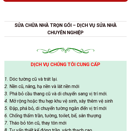
SỬA CHỮA NHÀ TRỌN GÓI – DỊCH VỤ SỬA NHÀ
CHUYÊN NGHIỆP
DỊCH VỤ CHÚNG TÔI CUNG CẤP
1.
Dóc tường cũ và trát lại.
2.
Nền cũ, nâng, hạ nền và lát nền mới
3.
Phá bỏ cầu thang cũ và di chuyển sang vị trí mới.
4.
Mở rộng hoặc thu hẹp khu vệ sinh, xây thêm vệ sinh
5.
Đập, phá bỏ, di chuyển tường ngăn đến vị trí mới
6.
Chống thấm trần, tường, toilet, bể, sân thượng
7.
Tháo bỏ tôn cũ, thay tôn mới
8.
Tư vấn thiết kế đóng trần, vách thạch cao