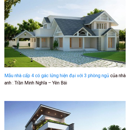
Mẫu nhà cấp 4 có gác lửng hiện đại với 3 phòng ngủ
của nhà
anh : Trần Minh Nghĩa – Yên Bái